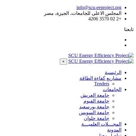
info@scu-eeproject.org
المجلس الاعلى للجامعات، الجيزة، مصر
+2 02 3570 4206
تابعنا
×
الرئيسية
مشاريع كفاءة الطاقة
Tenders
الجامعات
جامعة العريش
جامعة الفيوم
جامعة بورسعيد
جامعة السويس
جامعة حلوان
المجـــلات العلميـــة
المدونة
تواصل معنا